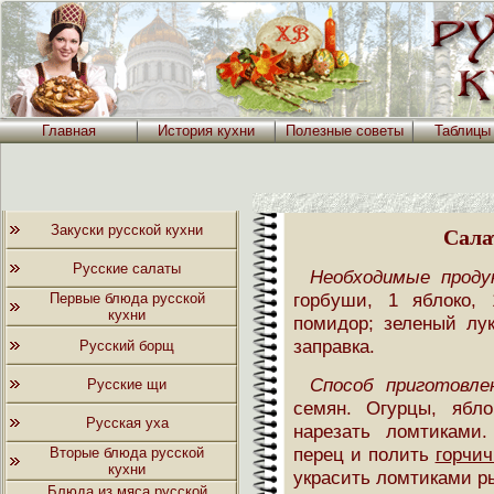
Главная
История кухни
Полезные советы
Таблицы
Закуски русской кухни
Сала
Русские салаты
Необходимые проду
горбуши, 1 яблоко,
Первые блюда русской
кухни
помидор; зеленый лук
заправка.
Русский борщ
Способ приготовле
Русские щи
семян. Огурцы, ябл
Русская уха
нарезать ломтиками
перец и полить
горчич
Вторые блюда русской
кухни
украсить ломтиками р
Блюда из мяса русской