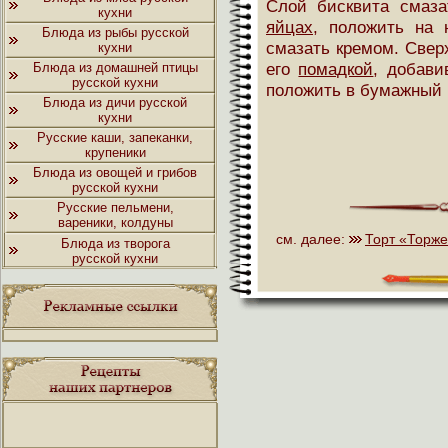
Слой бисквита смаз
кухни
яйцах
, положить на 
Блюда из рыбы русской
смазать кремом. Свер
кухни
его
помадкой
, добави
Блюда из домашней птицы
русской кухни
положить в бумажный 
Блюда из дичи русской
кухни
Русские каши, запеканки,
крупеники
Блюда из овощей и грибов
русской кухни
Русские пельмени,
вареники, колдуны
см. далее:
Торт «Торже
Блюда из творога
русской кухни