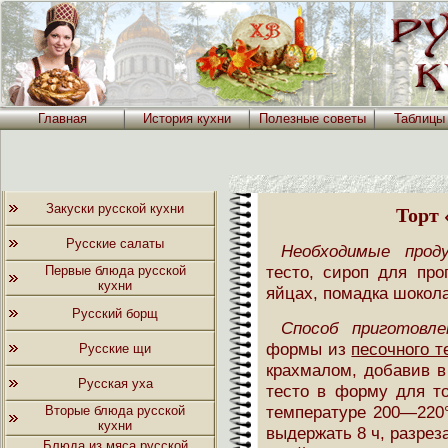
Главная
История кухни
Полезные советы
Таблицы
Закуски русской кухни
Торт
Русские салаты
Необходимые прод
тесто, сироп для про
Первые блюда русской
кухни
яйцах, помадка шокола
Русский борщ
Способ приготовле
формы из
песочного т
Русские щи
крахмалом, добавив в
Русская уха
тесто в форму для то
температуре 200—220°
Вторые блюда русской
кухни
выдержать 8 ч, разрез
Блюда из мяса русской