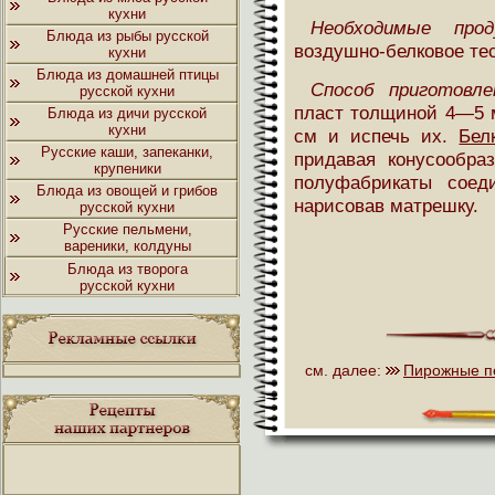
кухни
Необходимые прод
Блюда из рыбы русской
воздушно-белковое тес
кухни
Блюда из домашней птицы
Способ приготовле
русской кухни
пласт толщиной 4—5 
Блюда из дичи русской
кухни
см и испечь их.
Бел
Русские каши, запеканки,
придавая конусообра
крупеники
полуфабрикаты соед
Блюда из овощей и грибов
нарисовав матрешку.
русской кухни
Русские пельмени,
вареники, колдуны
Блюда из творога
русской кухни
см. далее:
Пирожные п