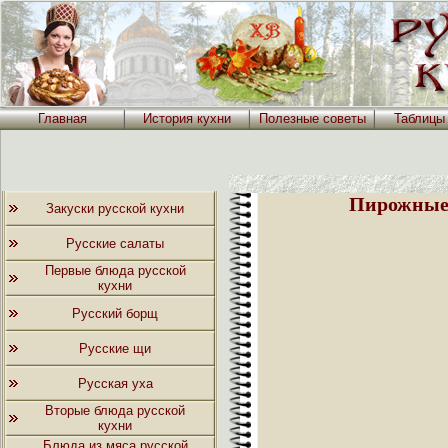
Главная
История кухни
Полезные советы
Таблицы
Пирожные
Закуски русской кухни
Русские салаты
Первые блюда русской
кухни
Русский борщ
Русские щи
Русская уха
Вторые блюда русской
кухни
Блюда из мяса русской